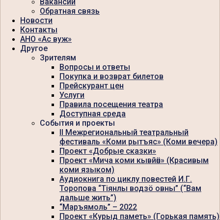
Вакансии
Обратная связь
Новости
Контакты
АНО «Ас вуж»
Другое
Зрителям
Вопросы и ответы
Покупка и возврат билетов
Прейскурант цен
Услуги
Правила посещения театра
Доступная среда
События и проекты
II Межрегиональный театральный
фестиваль «Коми рытъяс» (Коми вечера)
Проект «Добрые сказки»
Проект «Мича коми кывйӧн» (Красивым
коми языком)
Аудиокнига по циклу повестей И.Г.
Торопова “Тiянлы водзö овны” (“Вам
дальше жить”)
“Маръямоль” – 2022
Проект «Курыд паметь» (Горькая память)