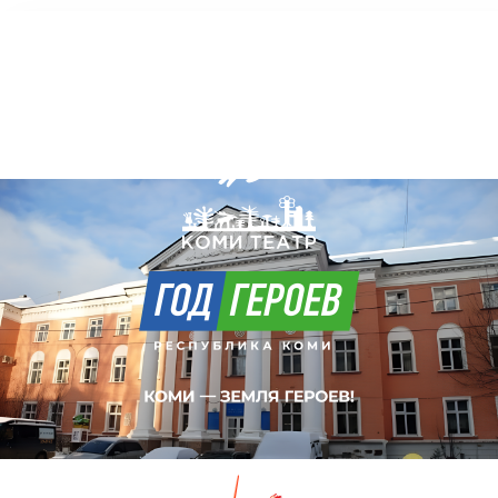
Коми Республикаса вужвойтырлöн
шылада-драмаа театр