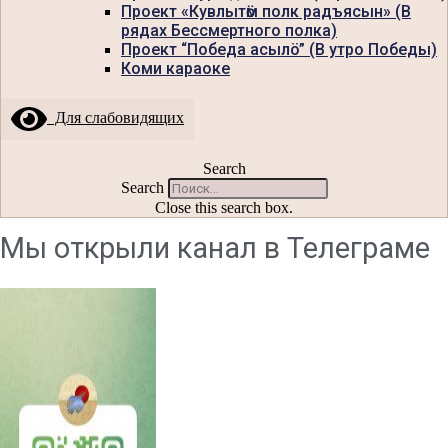
Проект «Кувлытӧм полк радъясын» (В
рядах Бессмертного полка)
Проект “Победа асылö” (В утро Победы)
Коми караоке
Для слабовидящих
Search
Search
Close this search box.
Мы открыли канал в Телеграме