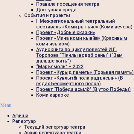
Правила посещения театра
Доступная среда
События и проекты
II Межрегиональный театральный
фестиваль «Коми рытъяс» (Коми вечера)
Проект «Добрые сказки»
Проект «Мича коми кывйӧн» (Красивым
коми языком)
Аудиокнига по циклу повестей И.Г.
Торопова “Тiянлы водзö овны” (“Вам
дальше жить”)
“Маръямоль” – 2022
Проект «Курыд паметь» (Горькая память)
Проект «Кувлытӧм полк радъясын» (В
рядах Бессмертного полка)
Проект “Победа асылö” (В утро Победы)
Коми караоке
Menu
Афиша
Репертуар
Текущий репертуар театра
Архив репертуара театра