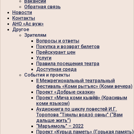
Вакансии
Обратная связь
Новости
Контакты
АНО «Ас вуж»
Другое
Зрителям
Вопросы и ответы
Покупка и возврат билетов
Прейскурант цен
Услуги
Правила посещения театра
Доступная среда
События и проекты
II Межрегиональный театральный
фестиваль «Коми рытъяс» (Коми вечера)
Проект «Добрые сказки»
Проект «Мича коми кывйӧн» (Красивым
коми языком)
Аудиокнига по циклу повестей И.Г.
Торопова “Тiянлы водзö овны” (“Вам
дальше жить”)
“Маръямоль” – 2022
Проект «Курыд паметь» (Горькая память)