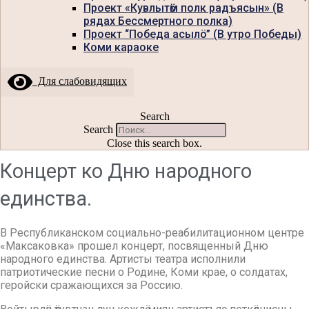
Проект «Кувлытӧм полк радъясын» (В
рядах Бессмертного полка)
Проект “Победа асылö” (В утро Победы)
Коми караоке
Для слабовидящих
Search
Search
Close this search box.
Концерт ко Дню народного
единства.
В Республиканском социально-реабилитационном центре
«Максаковка» прошел концерт, посвященный Дню
народного единства. Артисты театра исполнили
патриотические песни о Родине, Коми крае, о солдатах,
геройски сражающихся за Россию.