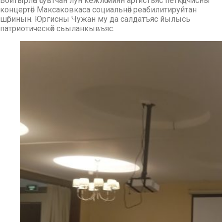
Войтырлӧн ӧтувтчан лун кежлӧ миян артистъяс петкӧдчисны
концертӧн Максаковкаса социальнӧя реабилитируйтан
шӧринын. Юргисны Чужан му да салдатъяс йылысь
патриотическӧй сьыланкывъяс.