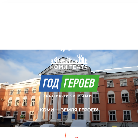
Коми Республикаса вужвойтырлöн
шылада-драмаа театр