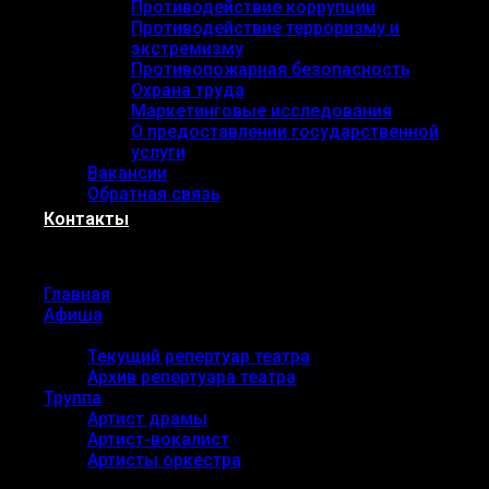
Противодействие коррупции
Противодействие терроризму и
экстремизму
Противопожарная безопасность
Охрана труда
Маркетинговые исследования
О предоставлении государственной
услуги
Вакансии
Обратная связь
Контакты
Menu
Главная
Афиша
Репертуар
Текущий репертуар театра
Архив репертуара театра
Труппа
Артист драмы
Артист-вокалист
Артисты оркестра
О театре