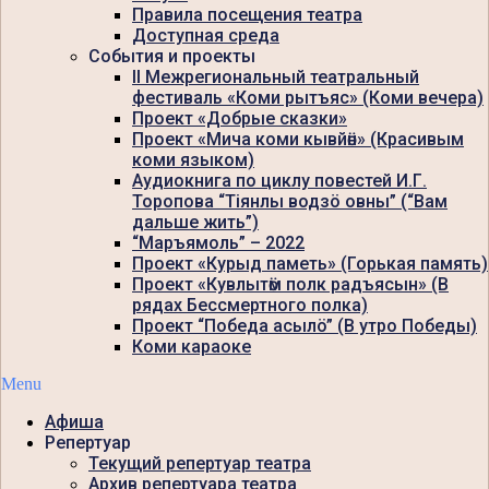
Правила посещения театра
Доступная среда
События и проекты
II Межрегиональный театральный
фестиваль «Коми рытъяс» (Коми вечера)
Проект «Добрые сказки»
Проект «Мича коми кывйӧн» (Красивым
коми языком)
Аудиокнига по циклу повестей И.Г.
Торопова “Тiянлы водзö овны” (“Вам
дальше жить”)
“Маръямоль” – 2022
Проект «Курыд паметь» (Горькая память)
Проект «Кувлытӧм полк радъясын» (В
рядах Бессмертного полка)
Проект “Победа асылö” (В утро Победы)
Коми караоке
Menu
Афиша
Репертуар
Текущий репертуар театра
Архив репертуара театра