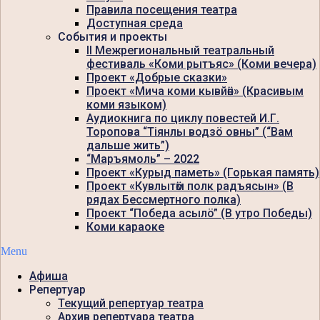
Правила посещения театра
Доступная среда
События и проекты
II Межрегиональный театральный
фестиваль «Коми рытъяс» (Коми вечера)
Проект «Добрые сказки»
Проект «Мича коми кывйӧн» (Красивым
коми языком)
Аудиокнига по циклу повестей И.Г.
Торопова “Тiянлы водзö овны” (“Вам
дальше жить”)
“Маръямоль” – 2022
Проект «Курыд паметь» (Горькая память)
Проект «Кувлытӧм полк радъясын» (В
рядах Бессмертного полка)
Проект “Победа асылö” (В утро Победы)
Коми караоке
Menu
Афиша
Репертуар
Текущий репертуар театра
Архив репертуара театра