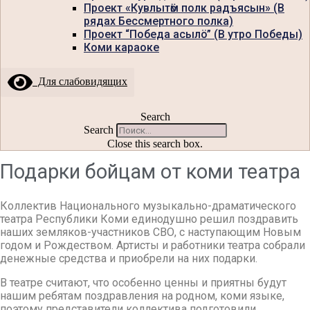
Проект «Кувлытӧм полк радъясын» (В
рядах Бессмертного полка)
Проект “Победа асылö” (В утро Победы)
Коми караоке
Для слабовидящих
Search
Search
Close this search box.
Подарки бойцам от коми театра
Коллектив Национального музыкально-драматического
театра Республики Коми единодушно решил поздравить
наших земляков-участников СВО, с наступающим Новым
годом и Рождеством. Артисты и работники театра собрали
денежные средства и приобрели на них подарки.
В театре считают, что особенно ценны и приятны будут
нашим ребятам поздравления на родном, коми языке,
поэтому представители коллектива подготовили