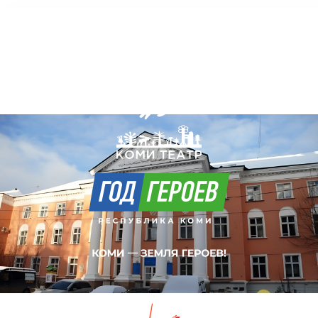
Коми Республикаса вужвойтырлöн
шылада-драмаа театр