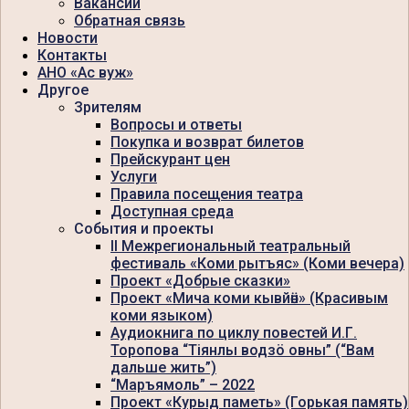
Вакансии
Обратная связь
Новости
Контакты
АНО «Ас вуж»
Другое
Зрителям
Вопросы и ответы
Покупка и возврат билетов
Прейскурант цен
Услуги
Правила посещения театра
Доступная среда
События и проекты
II Межрегиональный театральный
фестиваль «Коми рытъяс» (Коми вечера)
Проект «Добрые сказки»
Проект «Мича коми кывйӧн» (Красивым
коми языком)
Аудиокнига по циклу повестей И.Г.
Торопова “Тiянлы водзö овны” (“Вам
дальше жить”)
“Маръямоль” – 2022
Проект «Курыд паметь» (Горькая память)