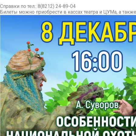
Справки по тел.: 8(8212) 24-89-04
Билеты можно приобрести в кассах театра и ЦУМа, а также