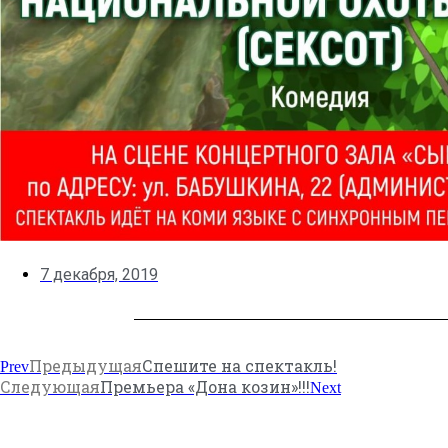
7 декабря, 2019
Предыдущая
Спешите на спектакль!
Prev
Следующая
Премьера «Дона козин»!!!
Next