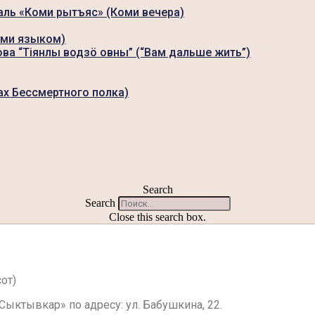
аль «Коми рытъяс» (Коми вечера)
оми языком)
ова “Тiянлы водзö овны” (“Вам дальше жить”)
ах Бессмертного полка)
Search
Search
Close this search box.
сот)
«Сыктывкар» по адресу: ул. Бабушкина, 22.