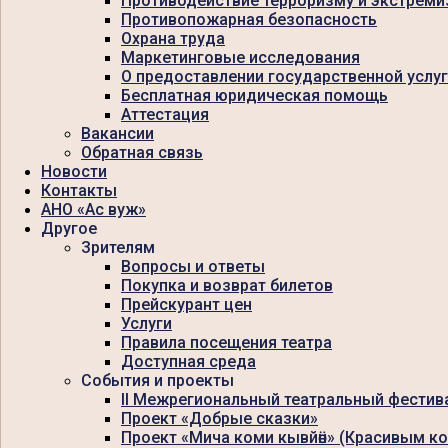
Противодействие терроризму и экстреми
Противопожарная безопасность
Охрана труда
Маркетинговые исследования
О предоставлении государственной услу
Бесплатная юридическая помощь
Аттестация
Вакансии
Обратная связь
Новости
Контакты
АНО «Ас вуж»
Другое
Зрителям
Вопросы и ответы
Покупка и возврат билетов
Прейскурант цен
Услуги
Правила посещения театра
Доступная среда
События и проекты
II Межрегиональный театральный фестив
Проект «Добрые сказки»
Проект «Мича коми кывйӧн» (Красивым к