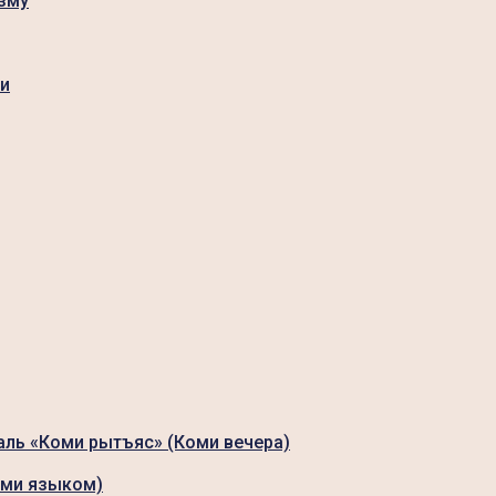
зму
ги
аль «Коми рытъяс» (Коми вечера)
оми языком)