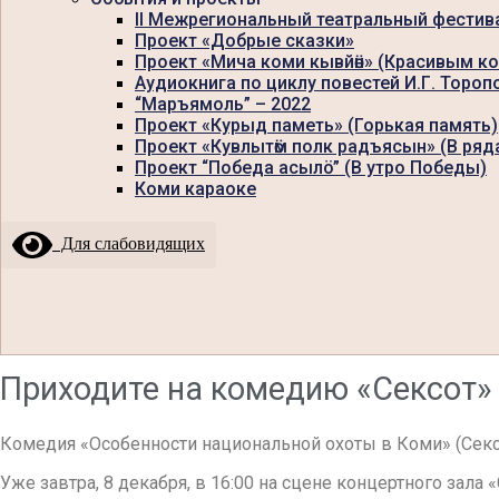
II Межрегиональный театральный фестив
Проект «Добрые сказки»
Проект «Мича коми кывйӧн» (Красивым к
Аудиокнига по циклу повестей И.Г. Тороп
“Маръямоль” – 2022
Проект «Курыд паметь» (Горькая память)
Проект «Кувлытӧм полк радъясын» (В ряд
Проект “Победа асылö” (В утро Победы)
Коми караоке
Для слабовидящих
Приходите на комедию «Сексот»
Комедия «Особенности национальной охоты в Коми» (Сек
Уже завтра, 8 декабря, в 16:00 на сцене концертного зала 