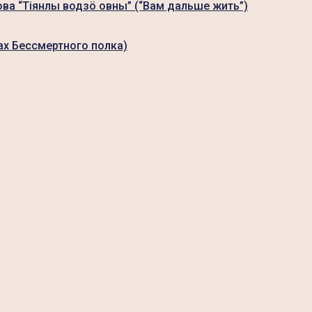
ова “Тiянлы водзö овны” (“Вам дальше жить”)
ах Бессмертного полка)