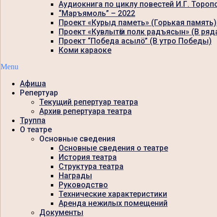
Аудиокнига по циклу повестей И.Г. Тороп
“Маръямоль” – 2022
Проект «Курыд паметь» (Горькая память)
Проект «Кувлытӧм полк радъясын» (В ряд
Проект “Победа асылö” (В утро Победы)
Коми караоке
Menu
Афиша
Репертуар
Текущий репертуар театра
Архив репертуара театра
Труппа
О театре
Основные сведения
Основные сведения о театре
История театра
Структура театра
Награды
Руководство
Технические характеристики
Аренда нежилых помещений
Документы