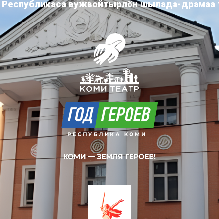
 Республикаса вужвойтырлöн шылада-драмаа 