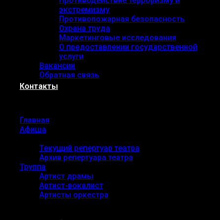
Противодействие терроризму и
экстремизму
Противопожарная безопасность
Охрана труда
Маркетинговые исследования
О предоставлении государственной
услуги
Вакансии
Обратная связь
Контакты
Menu
Главная
Афиша
Репертуар
Текущий репертуар театра
Архив репертуара театра
Труппа
Артист драмы
Артист-вокалист
Артисты оркестра
О театре
Основные сведения