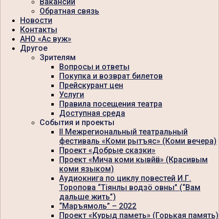
Вакансии
Обратная связь
Новости
Контакты
АНО «Ас вуж»
Другое
Зрителям
Вопросы и ответы
Покупка и возврат билетов
Прейскурант цен
Услуги
Правила посещения театра
Доступная среда
События и проекты
II Межрегиональный театральный
фестиваль «Коми рытъяс» (Коми вечера)
Проект «Добрые сказки»
Проект «Мича коми кывйӧн» (Красивым
коми языком)
Аудиокнига по циклу повестей И.Г.
Торопова “Тiянлы водзö овны” (“Вам
дальше жить”)
“Маръямоль” – 2022
Проект «Курыд паметь» (Горькая память)