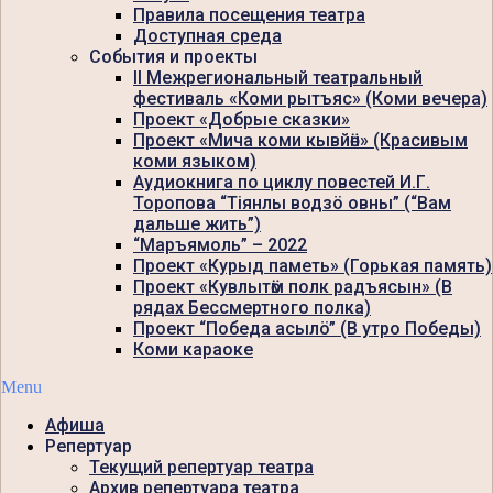
Правила посещения театра
Доступная среда
События и проекты
II Межрегиональный театральный
фестиваль «Коми рытъяс» (Коми вечера)
Проект «Добрые сказки»
Проект «Мича коми кывйӧн» (Красивым
коми языком)
Аудиокнига по циклу повестей И.Г.
Торопова “Тiянлы водзö овны” (“Вам
дальше жить”)
“Маръямоль” – 2022
Проект «Курыд паметь» (Горькая память)
Проект «Кувлытӧм полк радъясын» (В
рядах Бессмертного полка)
Проект “Победа асылö” (В утро Победы)
Коми караоке
Menu
Афиша
Репертуар
Текущий репертуар театра
Архив репертуара театра