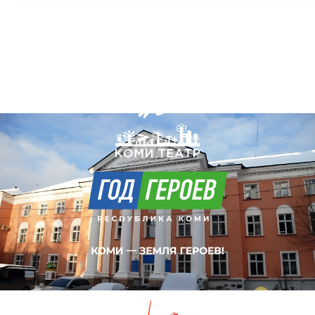
Коми Республикаса вужвойтырлöн
шылада-драмаа театр