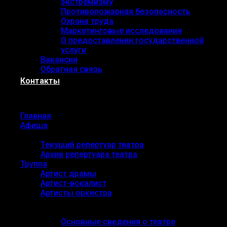
экстремизму
Противопожарная безопасность
Охрана труда
Маркетинговые исследования
О предоставлении государственной
услуги
Вакансии
Обратная связь
Контакты
Menu
Главная
Афиша
Репертуар
Текущий репертуар театра
Архив репертуара театра
Труппа
Артист драмы
Артист-вокалист
Артисты оркестра
О театре
Основные сведения
Основные сведения о театре