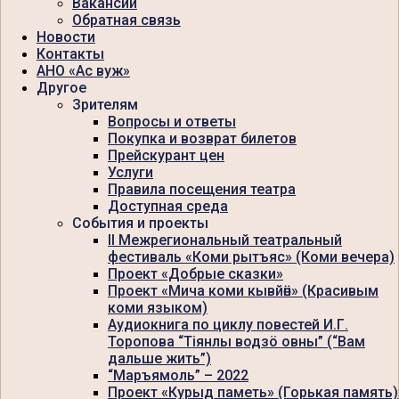
Вакансии
Обратная связь
Новости
Контакты
АНО «Ас вуж»
Другое
Зрителям
Вопросы и ответы
Покупка и возврат билетов
Прейскурант цен
Услуги
Правила посещения театра
Доступная среда
События и проекты
II Межрегиональный театральный
фестиваль «Коми рытъяс» (Коми вечера)
Проект «Добрые сказки»
Проект «Мича коми кывйӧн» (Красивым
коми языком)
Аудиокнига по циклу повестей И.Г.
Торопова “Тiянлы водзö овны” (“Вам
дальше жить”)
“Маръямоль” – 2022
Проект «Курыд паметь» (Горькая память)