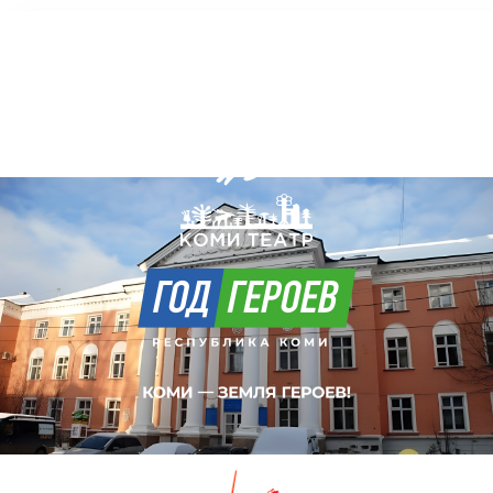
Коми Республикаса вужвойтырлöн
шылада-драмаа театр