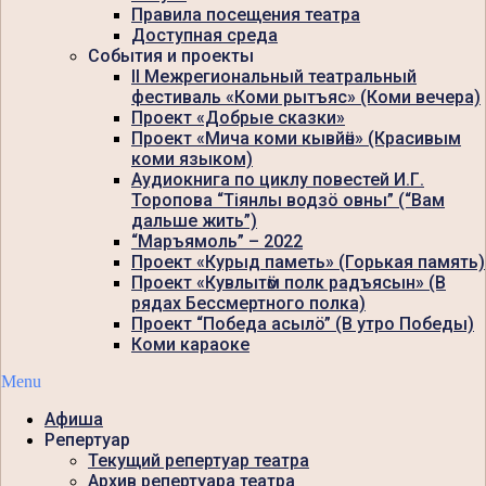
Правила посещения театра
Доступная среда
События и проекты
II Межрегиональный театральный
фестиваль «Коми рытъяс» (Коми вечера)
Проект «Добрые сказки»
Проект «Мича коми кывйӧн» (Красивым
коми языком)
Аудиокнига по циклу повестей И.Г.
Торопова “Тiянлы водзö овны” (“Вам
дальше жить”)
“Маръямоль” – 2022
Проект «Курыд паметь» (Горькая память)
Проект «Кувлытӧм полк радъясын» (В
рядах Бессмертного полка)
Проект “Победа асылö” (В утро Победы)
Коми караоке
Menu
Афиша
Репертуар
Текущий репертуар театра
Архив репертуара театра