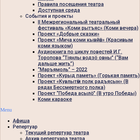
Правила посещения театра
Доступная среда
События и проекты
II Межрегиональный театральный
фестиваль «Коми рытъяс» (Коми вечера)
Проект «Добрые сказки»
Проект «Мича коми кывйӧн» (Красивым
коми языком)
Аудиокнига по циклу повестей И.Г.
Торопова “Тiянлы водзö овны” (“Вам
дальше жить”)
“Маръямоль” – 2022
Проект «Курыд паметь» (Горькая память)
Проект «Кувлытӧм полк радъясын» (В
рядах Бессмертного полка)
Проект “Победа асылö” (В утро Победы)
Коми караоке
Menu
Афиша
Репертуар
Текущий репертуар театра
Архив репертуара театра