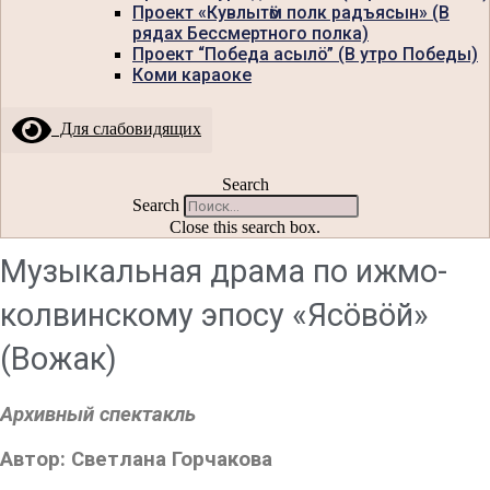
Проект «Кувлытӧм полк радъясын» (В
рядах Бессмертного полка)
Проект “Победа асылö” (В утро Победы)
Коми караоке
Для слабовидящих
Search
Search
Close this search box.
Музыкальная драма по ижмо-
колвинскому эпосу «Ясöвöй»
(Вожак)
Архивный спектакль
Автор:
Светлана Горчакова