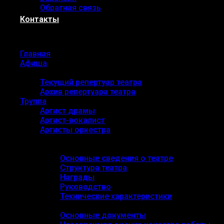
Обратная связь
Контакты
Menu
Главная
Афиша
Репертуар
Текущий репертуар театра
Архив репертуара театра
Труппа
Артист драмы
Артист-вокалист
Артисты оркестра
О театре
Основные сведения
Основные сведения о театре
Структура театра
Награды
Руководство
Технические характеристики
Документы
Основные документы