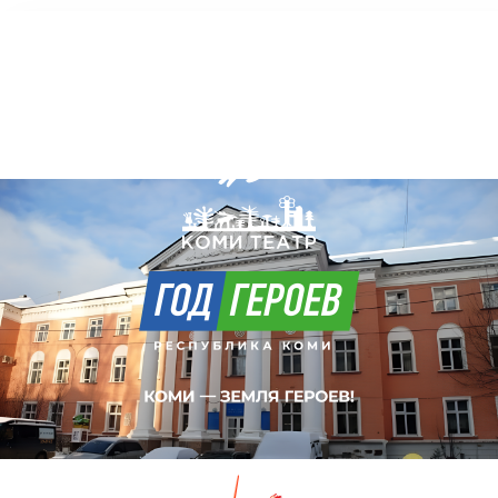
Коми Республикаса вужвойтырлöн
шылада-драмаа театр