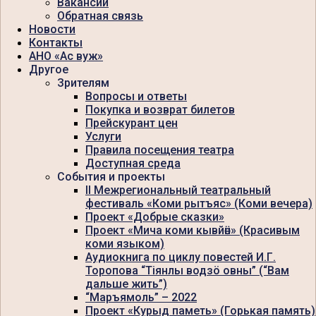
Вакансии
Обратная связь
Новости
Контакты
АНО «Ас вуж»
Другое
Зрителям
Вопросы и ответы
Покупка и возврат билетов
Прейскурант цен
Услуги
Правила посещения театра
Доступная среда
События и проекты
II Межрегиональный театральный
фестиваль «Коми рытъяс» (Коми вечера)
Проект «Добрые сказки»
Проект «Мича коми кывйӧн» (Красивым
коми языком)
Аудиокнига по циклу повестей И.Г.
Торопова “Тiянлы водзö овны” (“Вам
дальше жить”)
“Маръямоль” – 2022
Проект «Курыд паметь» (Горькая память)