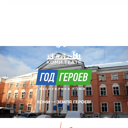
Коми Республикаса вужвойтырлöн
шылада-драмаа театр