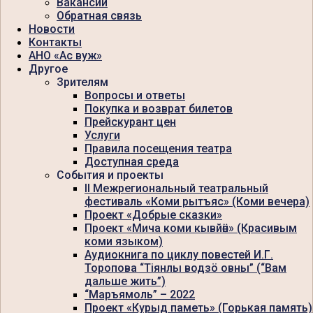
Вакансии
Обратная связь
Новости
Контакты
АНО «Ас вуж»
Другое
Зрителям
Вопросы и ответы
Покупка и возврат билетов
Прейскурант цен
Услуги
Правила посещения театра
Доступная среда
События и проекты
II Межрегиональный театральный
фестиваль «Коми рытъяс» (Коми вечера)
Проект «Добрые сказки»
Проект «Мича коми кывйӧн» (Красивым
коми языком)
Аудиокнига по циклу повестей И.Г.
Торопова “Тiянлы водзö овны” (“Вам
дальше жить”)
“Маръямоль” – 2022
Проект «Курыд паметь» (Горькая память)