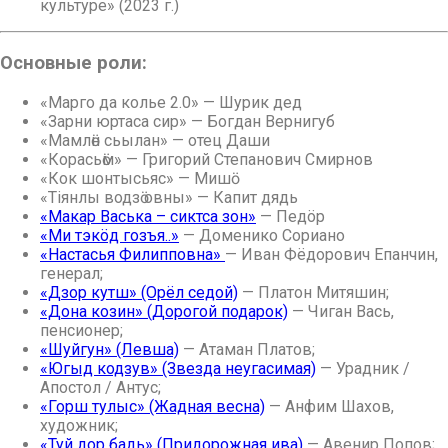
культуре» (2023 г.)
Основные роли:
«Марго да колье 2.0» — Шурик дед
«Зарни юртаса сир» — Богдан Вернигуб
«Мамлӧн сьылан» — отец Даши
«Корасьӧм» — Григорий Степанович Смирнов
«Кок шонтысьяс» — Мишӧ
«Тіянлы водзӧ овны» — Капит дядь
«Макар Васька – сиктса зон»
— Педöр
«Ми тэкöд гозъя..»
— Доменико Сориано
«Настасья Филипповна»
— Иван Фёдорович Епанчин,
генерал;
«Дзор кутш» (Орёл седой)
— Платон Митяшин;
«Дона козин» (Дорогой подарок)
— Чиган Вась,
пенсионер;
«Шуйгун» (Левша)
— Атаман Платов;
«Югыд кодзув» (Звезда неугасимая)
— Урадник /
Апостол / Антус;
«Горш тулыс» (Жадная весна)
— Анфим Шахов,
художник;
«Туй дор бадь» (Придорожная ива)
— Авенир Попов;