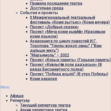
Правила посещения театра
Доступная среда
События и проекты
II Межрегиональный театральный
фестиваль «Коми рытъяс» (Коми вечера)
Проект «Добрые сказки»
Проект «Мича коми кывйӧн» (Красивым
коми языком)
Аудиокнига по циклу повестей И.Г.
Торопова “Тiянлы водзö овны” (“Вам
дальше жить”)
“Маръямоль” – 2022
Проект «Курыд паметь» (Горькая память)
Проект «Кувлытӧм полк радъясын» (В
рядах Бессмертного полка)
Проект “Победа асылö” (В утро Победы)
Коми караоке
Menu
Афиша
Репертуар
Текущий репертуар театра
Архив репертуара театра