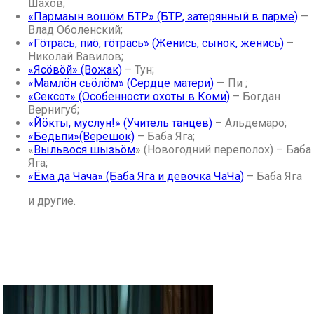
Шахов;
«Пармаын вошöм БТР» (БТР, затерянный в парме)
—
Влад Оболенский;
«Гöтрась, пиö, гöтрась» (Женись, сынок, женись)
–
Николай Вавилов;
«Ясöвöй» (Вожак)
– Тун;
«Мамлöн сьöлöм» (Сердце матери)
— Пи ;
«Сексот» (Особенности охоты в Коми)
– Богдан
Вернигуб;
«Йöкты, муслун!» (Учитель танцев)
– Альдемаро;
«Бедьпи»(Верешок)
– Баба Яга;
«
Выльвося шызьöм
» (Новогодний переполох) – Баба
Яга;
«Ёма да Чача» (Баба Яга и девочка ЧаЧа)
– Баба Яга
и другие.