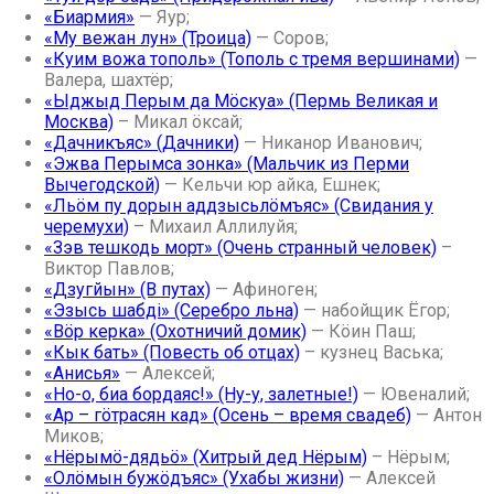
«Биармия»
— Яур;
«Му вежан лун» (Троица)
— Соров;
«Куим вожа тополь» (Тополь с тремя вершинами)
—
Валера, шахтёр;
«Ыджыд Перым да Мöскуа» (Пермь Великая и
Москва)
– Микал öксай;
«Дачникъяс» (Дачники)
— Никанор Иванович;
«Эжва Перымса зонка» (Мальчик из Перми
Вычегодской)
— Кельчи юр айка, Ешнек;
«Льöм пу дорын аддзысьлöмъяс» (Свидания у
черемухи)
– Михаил Аллилуйя;
«Зэв тешкодь морт» (Очень странный человек)
–
Виктор Павлов;
«Дзугйын» (В путах)
— Афиноген;
«Эзысь шабдi» (Серебро льна)
— набойщик Ёгор;
«Вöр керка» (Охотничий домик)
— Кöин Паш;
«Кык бать» (Повесть об отцах)
– кузнец Васька;
«Анисья»
— Алексей;
«Но-о, биа бордаяс!» (Ну-у, залетные!)
— Ювеналий;
«Ар – гöтрасян кад» (Осень – время свадеб)
— Антон
Миков;
«Нёрымö-дядьö» (Хитрый дед Нёрым)
– Нёрым;
«Олöмын бужöдъяс» (Ухабы жизни)
— Алексей