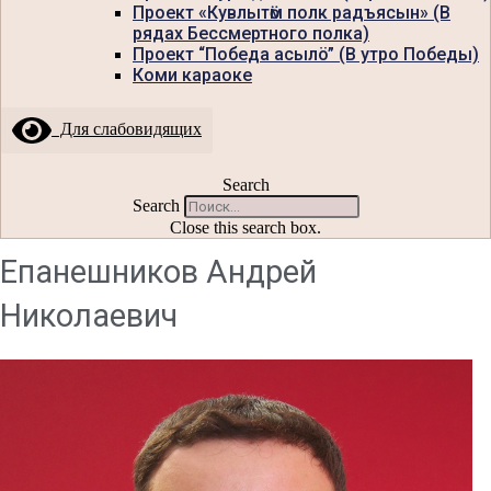
Проект «Кувлытӧм полк радъясын» (В
рядах Бессмертного полка)
Проект “Победа асылö” (В утро Победы)
Коми караоке
Для слабовидящих
Search
Search
Close this search box.
Епанешников Андрей
Николаевич