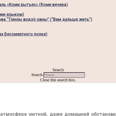
аль «Коми рытъяс» (Коми вечера)
оми языком)
ова “Тiянлы водзö овны” (“Вам дальше жить”)
ах Бессмертного полка)
Search
Search
Close this search box.
 атмосфере уютной, даже домашней обстановки