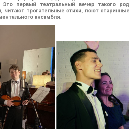
 Это первый театральный вечер такого род
 читают трогательные стихи, поют старинные 
ументального ансамбля.