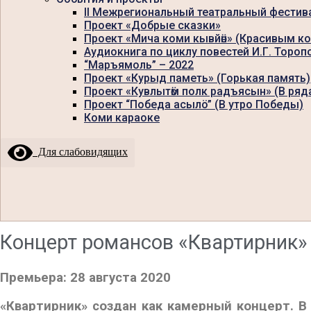
II Межрегиональный театральный фестив
Проект «Добрые сказки»
Проект «Мича коми кывйӧн» (Красивым к
Аудиокнига по циклу повестей И.Г. Тороп
“Маръямоль” – 2022
Проект «Курыд паметь» (Горькая память)
Проект «Кувлытӧм полк радъясын» (В ряд
Проект “Победа асылö” (В утро Победы)
Коми караоке
Для слабовидящих
Концерт романсов «Квартирник»
Премьера:
28 августа 2020
«Квартирник» создан как камерный концерт. В