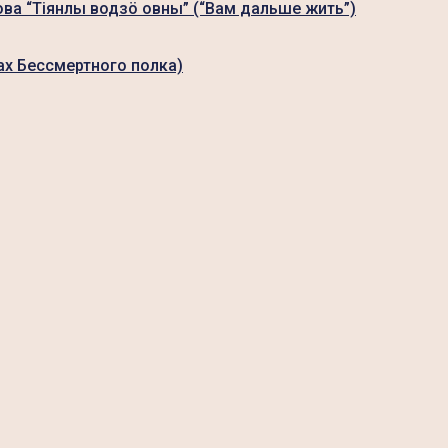
ова “Тiянлы водзö овны” (“Вам дальше жить”)
ах Бессмертного полка)