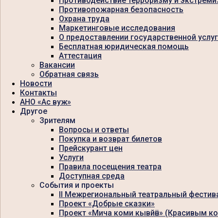
Противодействие терроризму и экстреми
Противопожарная безопасность
Охрана труда
Маркетинговые исследования
О предоставлении государственной услу
Бесплатная юридическая помощь
Аттестация
Вакансии
Обратная связь
Новости
Контакты
АНО «Ас вуж»
Другое
Зрителям
Вопросы и ответы
Покупка и возврат билетов
Прейскурант цен
Услуги
Правила посещения театра
Доступная среда
События и проекты
II Межрегиональный театральный фестив
Проект «Добрые сказки»
Проект «Мича коми кывйӧн» (Красивым к