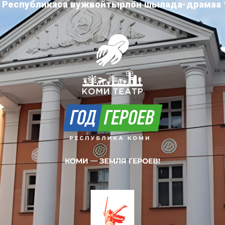
 Республикаса вужвойтырлöн шылада-драмаа 