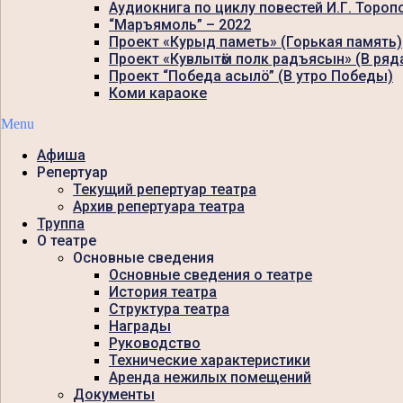
Аудиокнига по циклу повестей И.Г. Тороп
“Маръямоль” – 2022
Проект «Курыд паметь» (Горькая память)
Проект «Кувлытӧм полк радъясын» (В ряд
Проект “Победа асылö” (В утро Победы)
Коми караоке
Menu
Афиша
Репертуар
Текущий репертуар театра
Архив репертуара театра
Труппа
О театре
Основные сведения
Основные сведения о театре
История театра
Структура театра
Награды
Руководство
Технические характеристики
Аренда нежилых помещений
Документы