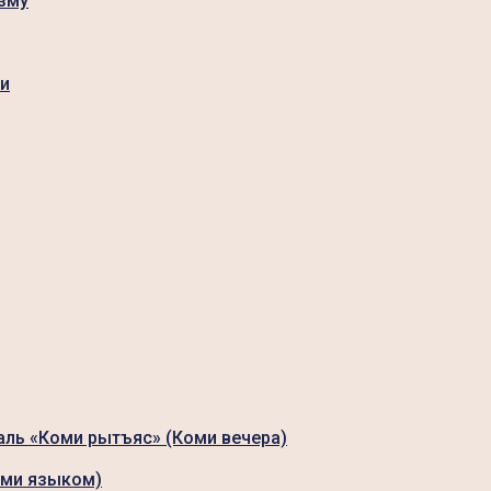
зму
ги
аль «Коми рытъяс» (Коми вечера)
оми языком)