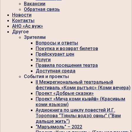
Вакансии
Обратная связь
Новости
Контакты
АНО «Ас вуж»
Другое
Зрителям
Вопросы и ответы
Покупка и возврат билетов
Прейскурант цен
Услуги
Правила посещения театра
Доступная среда
События и проекты
II Межрегиональный театральный
фестиваль «Коми рытъяс» (Коми вечера)
Проект «Добрые сказки»
Проект «Мича коми кывйӧн» (Красивым
коми языком)
Аудиокнига по циклу повестей И.Г.
Торопова “Тiянлы водзö овны” (“Вам
дальше жить”)
“Маръямоль” – 2022