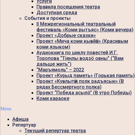
Услуги
Правила посещения театра
Доступная среда
События и проекты
II Межрегиональный театральный
фестиваль «Коми рытъяс» (Коми вечера)
Проект «Добрые сказки»
Проект «Мича коми кывйӧн» (Красивым
коми языком)
Аудиокнига по циклу повестей И.Г.
Торопова “Тiянлы водзö овны” (“Вам
дальше жить”)
“Маръямоль” – 2022
Проект «Курыд паметь» (Горькая память)
Проект «Кувлытӧм полк радъясын» (В
рядах Бессмертного полка)
Проект “Победа асылö” (В утро Победы)
Коми караоке
Menu
Афиша
Репертуар
Текущий репертуар театра