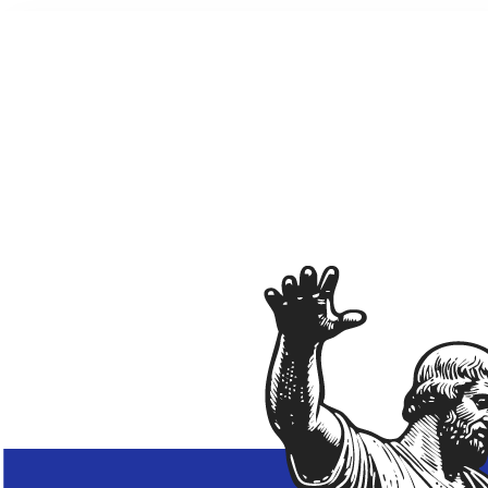
Коми Республикаса вужвойтырлöн
шылада-драмаа театр