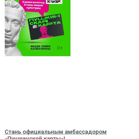
Стань официальным амбассадором
«Пушкинской карты»!