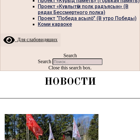
Проект «Курыд паметь» (Горькая память)
Проект «Кувлытӧм полк радъясын» (В
рядах Бессмертного полка)
Проект “Победа асылö” (В утро Победы)
Коми караоке
Для слабовидящих
Search
Search
Close this search box.
НОВОСТИ